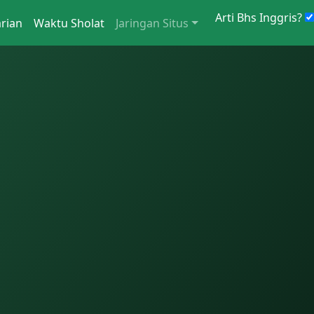
Arti Bhs Inggris?
rian
Waktu Sholat
Jaringan Situs