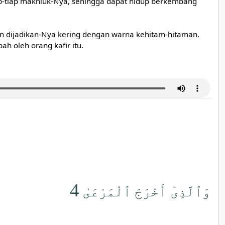
ap-tiap makhluk-Nya, sehingga dapat hidup berkembang
 dijadikan-Nya kering dengan warna kehitam-hitaman.
 oleh orang kafir itu.
4
وَٱلَّذِىٓ أَخْرَجَ ٱلْمَرْعَىٰ