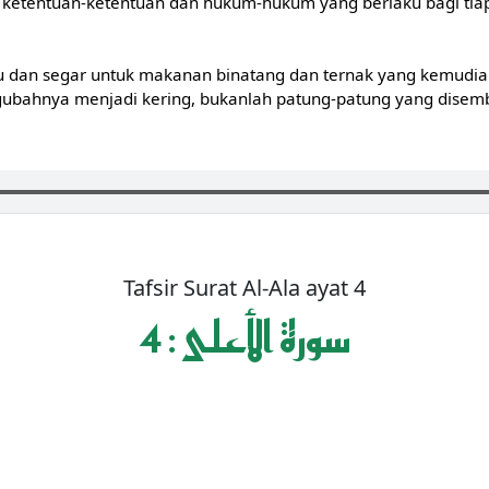
n ketentuan-ketentuan dan hukum-hukum yang berlaku bagi ti
 dan segar untuk makanan binatang dan ternak yang kemudian
ahnya menjadi kering, bukanlah patung-patung yang disembah
Tafsir Surat Al-Ala ayat 4
4 : سورة الأعلى