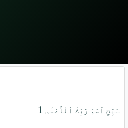
1
سَبِّحِ ٱسْمَ رَبِّكَ ٱلْأَعْلَى