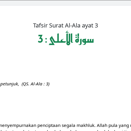
Tafsir Surat Al-Ala ayat 3
3 : سورة الأعلى
unjuk, (QS. Al-Ala : 3)
enyempurnakan penciptaan segala makhluk. Allah pula yang 