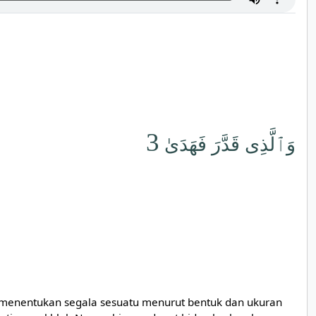
3
وَٱلَّذِى قَدَّرَ فَهَدَىٰ
menentukan segala sesuatu menurut bentuk dan ukuran