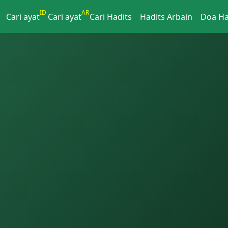
ID
AR
Cari ayat
Cari ayat
Cari Hadits
Hadits Arbain
Doa Ha