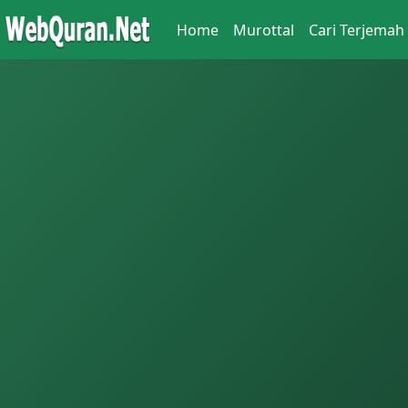
Home
Murottal
Cari Terjemah