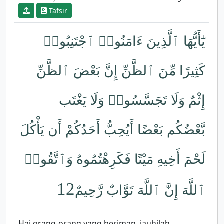
Tafsir
يَٰٓأَيُّهَا ٱلَّذِينَ ءَامَنُوا۟ ٱجْتَنِبُوا۟
كَثِيرًا مِّنَ ٱلظَّنِّ إِنَّ بَعْضَ ٱلظَّنِّ
إِثْمٌ وَلَا تَجَسَّسُوا۟ وَلَا يَغْتَب
بَّعْضُكُم بَعْضًا أَيُحِبُّ أَحَدُكُمْ أَن يَأْكُلَ
لَحْمَ أَخِيهِ مَيْتًا فَكَرِهْتُمُوهُ وَٱتَّقُوا۟
12
ٱللَّهَ إِنَّ ٱللَّهَ تَوَّابٌ رَّحِيمٌ
Hai orang-orang yang beriman, jauhilah