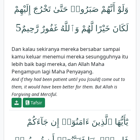
وَلَوْ أَنَّهُمْ صَبَرُوا۟ حَتَّىٰ تَخْرُجَ إِلَيْهِمْ
5
لَكَانَ خَيْرًا لَّهُمْ وَٱللَّهُ غَفُورٌ رَّحِيمٌ
Dan kalau sekiranya mereka bersabar sampai
kamu keluar menemui mereka sesungguhnya itu
lebih baik bagi mereka, dan Allah Maha
Pengampun lagi Maha Penyayang.
And if they had been patient until you [could] come out to
them, it would have been better for them. But Allah is
Forgiving and Merciful.
Tafsir
يَٰٓأَيُّهَا ٱلَّذِينَ ءَامَنُوٓا۟ إِن جَآءَكُمْ