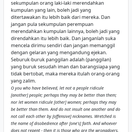
sekumpulan orang laki-laki merendahkan
kumpulan yang lain, boleh jadi yang
ditertawakan itu lebih baik dari mereka. Dan
jangan pula sekumpulan perempuan
merendahkan kumpulan lainnya, boleh jadi yang
direndahkan itu lebih baik. Dan janganlah suka
mencela dirimu sendiri dan jangan memanggil
dengan gelaran yang mengandung ejekan.
Seburuk-buruk panggilan adalah (panggilan)
yang buruk sesudah iman dan barangsiapa yang
tidak bertobat, maka mereka itulah orang-orang
yang zalim.
O you who have believed, let not a people ridicule
[another] people; perhaps they may be better than them;
nor let women ridicule [other] women; perhaps they may
be better than them. And do not insult one another and do
not call each other by [offensive] nicknames. Wretched is
the name of disobedience after [one's] faith. And whoever
does not repent - then it is those who are the wrongdoers.