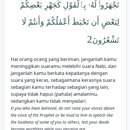
تَجْهَرُوا۟ لَهُۥ بِٱلْقَوْلِ كَجَهْرِ بَعْضِكُمْ
لِبَعْضٍ أَن تَحْبَطَ أَعْمَٰلُكُمْ وَأَنتُمْ لَا
2
تَشْعُرُونَ
Hai orang-orang yang beriman, janganlah kamu
meninggikan suaramu melebihi suara Nabi, dan
janganlah kamu berkata kepadanya dengan
suara yang keras, sebagaimana kerasnya suara
sebagian kamu terhadap sebagian yang lain,
supaya tidak hapus (pahala) amalanmu,
sedangkan kamu tidak menyadari.
O you who have believed, do not raise your voices above
the voice of the Prophet or be loud to him in speech like
the loudness of some of you to others, lest your deeds
become worthless while you perceive not.