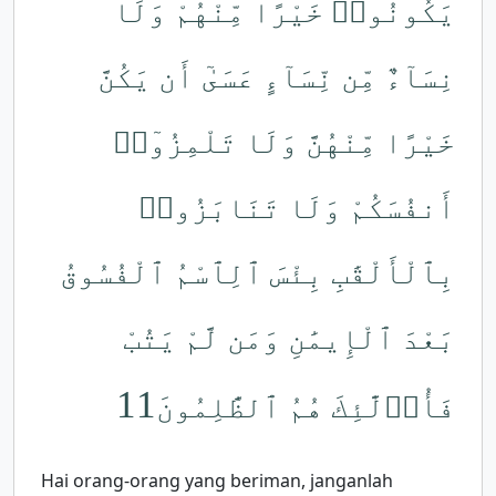
يَكُونُوا۟ خَيْرًا مِّنْهُمْ وَلَا
نِسَآءٌ مِّن نِّسَآءٍ عَسَىٰٓ أَن يَكُنَّ
خَيْرًا مِّنْهُنَّ وَلَا تَلْمِزُوٓا۟
أَنفُسَكُمْ وَلَا تَنَابَزُوا۟
بِٱلْأَلْقَٰبِ بِئْسَ ٱلِٱسْمُ ٱلْفُسُوقُ
بَعْدَ ٱلْإِيمَٰنِ وَمَن لَّمْ يَتُبْ
11
فَأُو۟لَٰٓئِكَ هُمُ ٱلظَّٰلِمُونَ
Hai orang-orang yang beriman, janganlah