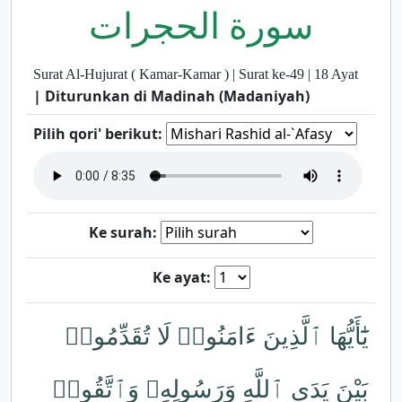
سورة الحجرات
Surat Al-Hujurat ( Kamar-Kamar ) | Surat ke-49 | 18 Ayat
| Diturunkan di Madinah (Madaniyah)
Pilih qori' berikut:
Ke surah:
Ke ayat:
يَٰٓأَيُّهَا ٱلَّذِينَ ءَامَنُوا۟ لَا تُقَدِّمُوا۟
بَيْنَ يَدَىِ ٱللَّهِ وَرَسُولِهِۦ وَٱتَّقُوا۟