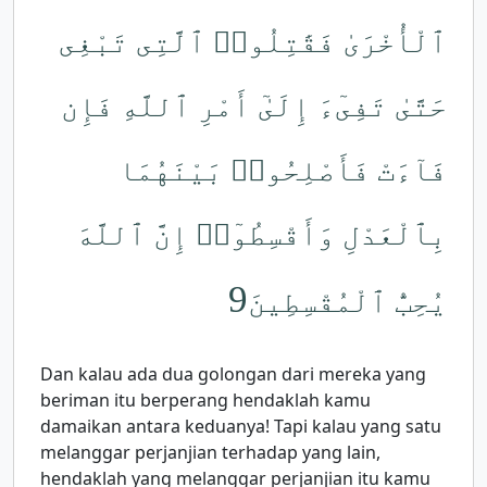
ٱلْأُخْرَىٰ فَقَٰتِلُوا۟ ٱلَّتِى تَبْغِى
حَتَّىٰ تَفِىٓءَ إِلَىٰٓ أَمْرِ ٱللَّهِ فَإِن
فَآءَتْ فَأَصْلِحُوا۟ بَيْنَهُمَا
بِٱلْعَدْلِ وَأَقْسِطُوٓا۟ إِنَّ ٱللَّهَ
9
يُحِبُّ ٱلْمُقْسِطِينَ
Dan kalau ada dua golongan dari mereka yang
beriman itu berperang hendaklah kamu
damaikan antara keduanya! Tapi kalau yang satu
melanggar perjanjian terhadap yang lain,
hendaklah yang melanggar perjanjian itu kamu