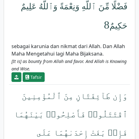
فَضْلًا مِّنَ ٱللَّهِ وَنِعْمَةً وَٱللَّهُ عَلِيمٌ
8
حَكِيمٌ
sebagai karunia dan nikmat dari Allah. Dan Allah
Maha Mengetahui lagi Maha Bijaksana.
[It is] as bounty from Allah and favor. And Allah is Knowing
and Wise.
Tafsir
وَإِن طَآئِفَتَانِ مِنَ ٱلْمُؤْمِنِينَ
ٱقْتَتَلُوا۟ فَأَصْلِحُوا۟ بَيْنَهُمَا
فَإِنۢ بَغَتْ إِحْدَىٰهُمَا عَلَى