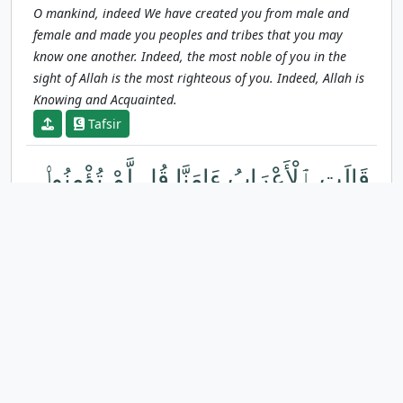
O mankind, indeed We have created you from male and
female and made you peoples and tribes that you may
know one another. Indeed, the most noble of you in the
sight of Allah is the most righteous of you. Indeed, Allah is
Knowing and Acquainted.
Tafsir
قَالَتِ ٱلْأَعْرَابُ ءَامَنَّا قُل لَّمْ تُؤْمِنُوا۟
وَلَٰكِن قُولُوٓا۟ أَسْلَمْنَا وَلَمَّا يَدْخُلِ
ٱلْإِيمَٰنُ فِى قُلُوبِكُمْ وَإِن تُطِيعُوا۟
ٱللَّهَ وَرَسُولَهُۥ لَا يَلِتْكُم مِّنْ أَعْمَٰلِكُمْ
14
شَيْـًٔا إِنَّ ٱللَّهَ غَفُورٌ رَّحِيمٌ