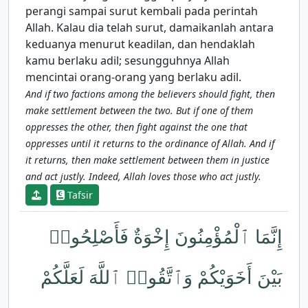
perangi sampai surut kembali pada perintah
Allah. Kalau dia telah surut, damaikanlah antara
keduanya menurut keadilan, dan hendaklah
kamu berlaku adil; sesungguhnya Allah
mencintai orang-orang yang berlaku adil.
And if two factions among the believers should fight, then
make settlement between the two. But if one of them
oppresses the other, then fight against the one that
oppresses until it returns to the ordinance of Allah. And if
it returns, then make settlement between them in justice
and act justly. Indeed, Allah loves those who act justly.
Tafsir
إِنَّمَا ٱلْمُؤْمِنُونَ إِخْوَةٌ فَأَصْلِحُوا۟
بَيْنَ أَخَوَيْكُمْ وَٱتَّقُوا۟ ٱللَّهَ لَعَلَّكُمْ