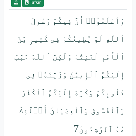
Tafsir
وَٱعْلَمُوٓا۟ أَنَّ فِيكُمْ رَسُولَ
ٱللَّهِ لَوْ يُطِيعُكُمْ فِى كَثِيرٍ مِّنَ
ٱلْأَمْرِ لَعَنِتُّمْ وَلَٰكِنَّ ٱللَّهَ حَبَّبَ
إِلَيْكُمُ ٱلْإِيمَٰنَ وَزَيَّنَهُۥ فِى
قُلُوبِكُمْ وَكَرَّهَ إِلَيْكُمُ ٱلْكُفْرَ
وَٱلْفُسُوقَ وَٱلْعِصْيَانَ أُو۟لَٰٓئِكَ
7
هُمُ ٱلرَّٰشِدُونَ