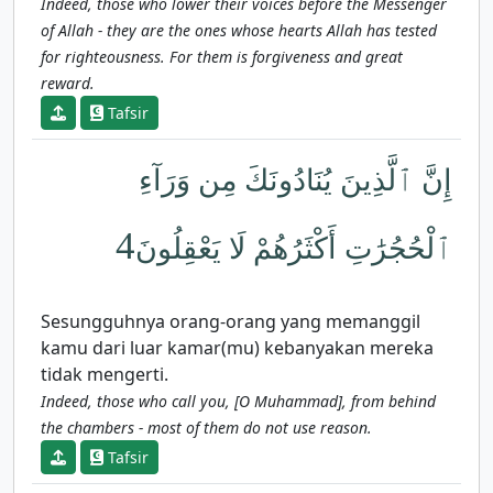
Indeed, those who lower their voices before the Messenger
of Allah - they are the ones whose hearts Allah has tested
for righteousness. For them is forgiveness and great
reward.
Tafsir
إِنَّ ٱلَّذِينَ يُنَادُونَكَ مِن وَرَآءِ
4
ٱلْحُجُرَٰتِ أَكْثَرُهُمْ لَا يَعْقِلُونَ
Sesungguhnya orang-orang yang memanggil
kamu dari luar kamar(mu) kebanyakan mereka
tidak mengerti.
Indeed, those who call you, [O Muhammad], from behind
the chambers - most of them do not use reason.
Tafsir