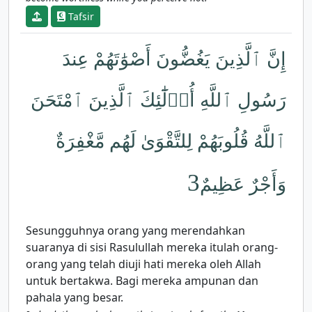
Tafsir
إِنَّ ٱلَّذِينَ يَغُضُّونَ أَصْوَٰتَهُمْ عِندَ
رَسُولِ ٱللَّهِ أُو۟لَٰٓئِكَ ٱلَّذِينَ ٱمْتَحَنَ
ٱللَّهُ قُلُوبَهُمْ لِلتَّقْوَىٰ لَهُم مَّغْفِرَةٌ
3
وَأَجْرٌ عَظِيمٌ
Sesungguhnya orang yang merendahkan
suaranya di sisi Rasulullah mereka itulah orang-
orang yang telah diuji hati mereka oleh Allah
untuk bertakwa. Bagi mereka ampunan dan
pahala yang besar.