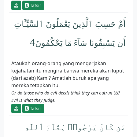
Tafsir
أَمْ حَسِبَ ٱلَّذِينَ يَعْمَلُونَ ٱلسَّيِّـَٔاتِ
4
أَن يَسْبِقُونَا سَآءَ مَا يَحْكُمُونَ
Ataukah orang-orang yang mengerjakan
kejahatan itu mengira bahwa mereka akan luput
(dari azab) Kami? Amatlah buruk apa yang
mereka tetapkan itu.
Or do those who do evil deeds think they can outrun Us?
Evil is what they judge.
Tafsir
مَن كَانَ يَرْجُوا۟ لِقَآءَ ٱللَّهِ