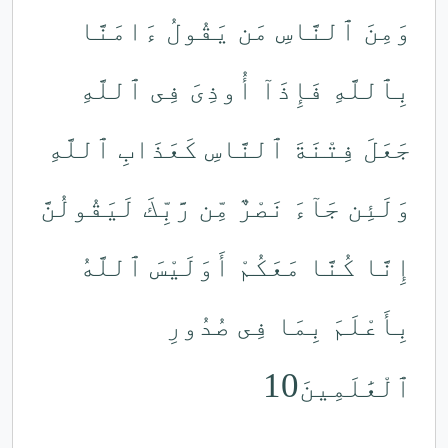
وَمِنَ ٱلنَّاسِ مَن يَقُولُ ءَامَنَّا
بِٱللَّهِ فَإِذَآ أُوذِىَ فِى ٱللَّهِ
جَعَلَ فِتْنَةَ ٱلنَّاسِ كَعَذَابِ ٱللَّهِ
وَلَئِن جَآءَ نَصْرٌ مِّن رَّبِّكَ لَيَقُولُنَّ
إِنَّا كُنَّا مَعَكُمْ أَوَلَيْسَ ٱللَّهُ
بِأَعْلَمَ بِمَا فِى صُدُورِ
10
ٱلْعَٰلَمِينَ