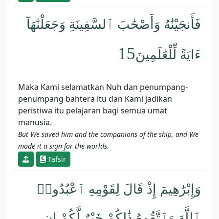
فَأَنجَيْنَٰهُ وَأَصْحَٰبَ ٱلسَّفِينَةِ وَجَعَلْنَٰهَآ
15
ءَايَةً لِّلْعَٰلَمِينَ
Maka Kami selamatkan Nuh dan penumpang-
penumpang bahtera itu dan Kami jadikan
peristiwa itu pelajaran bagi semua umat
manusia.
But We saved him and the companions of the ship, and We
made it a sign for the worlds.
Tafsir
وَإِبْرَٰهِيمَ إِذْ قَالَ لِقَوْمِهِ ٱعْبُدُوا۟
ٱللَّهَ وَٱتَّقُوهُ ذَٰلِكُمْ خَيْرٌ لَّكُمْ إِن