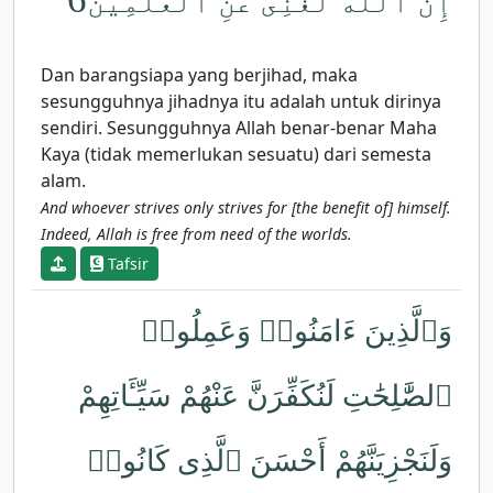
إِنَّ ٱللَّهَ لَغَنِىٌّ عَنِ ٱلْعَٰلَمِينَ
Dan barangsiapa yang berjihad, maka
sesungguhnya jihadnya itu adalah untuk dirinya
sendiri. Sesungguhnya Allah benar-benar Maha
Kaya (tidak memerlukan sesuatu) dari semesta
alam.
And whoever strives only strives for [the benefit of] himself.
Indeed, Allah is free from need of the worlds.
Tafsir
وَٱلَّذِينَ ءَامَنُوا۟ وَعَمِلُوا۟
ٱلصَّٰلِحَٰتِ لَنُكَفِّرَنَّ عَنْهُمْ سَيِّـَٔاتِهِمْ
وَلَنَجْزِيَنَّهُمْ أَحْسَنَ ٱلَّذِى كَانُوا۟