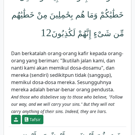
خَطَٰيَٰكُمْ وَمَا هُم بِحَٰمِلِينَ مِنْ خَطَٰيَٰهُم
12
مِّن شَىْءٍ إِنَّهُمْ لَكَٰذِبُونَ
Dan berkatalah orang-orang kafir kepada orang-
orang yang beriman: "Ikutilah jalan kami, dan
nanti kami akan memikul dosa-dosamu", dan
mereka (sendiri) sedikitpun tidak (sanggup),
memikul dosa-dosa mereka. Sesungguhnya
mereka adalah benar-benar orang pendusta.
And those who disbelieve say to those who believe, "Follow
our way, and we will carry your sins." But they will not
carry anything of their sins. Indeed, they are liars.
Tafsir