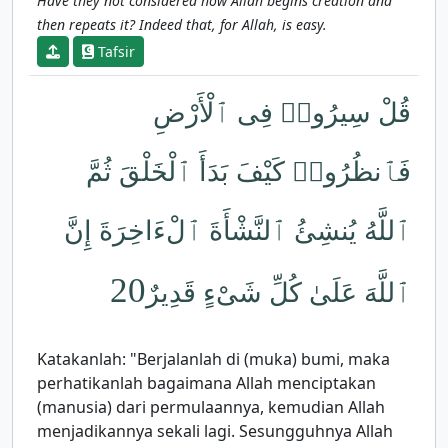
Have they not considered how Allah begins creation and
then repeats it? Indeed that, for Allah, is easy.
Tafsir
قُلْ سِيرُوا۟ فِى ٱلْأَرْضِ
فَٱنظُرُوا۟ كَيْفَ بَدَأَ ٱلْخَلْقَ ثُمَّ
ٱللَّهُ يُنشِئُ ٱلنَّشْأَةَ ٱلْءَاخِرَةَ إِنَّ
20
ٱللَّهَ عَلَىٰ كُلِّ شَىْءٍ قَدِيرٌ
Katakanlah: "Berjalanlah di (muka) bumi, maka
perhatikanlah bagaimana Allah menciptakan
(manusia) dari permulaannya, kemudian Allah
menjadikannya sekali lagi. Sesungguhnya Allah