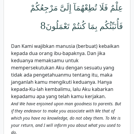
عِلْمٌ فَلَا تُطِعْهُمَآ إِلَىَّ مَرْجِعُكُمْ
8
فَأُنَبِّئُكُم بِمَا كُنتُمْ تَعْمَلُونَ
Dan Kami wajibkan manusia (berbuat) kebaikan
kepada dua orang ibu-bapaknya. Dan jika
keduanya memaksamu untuk
mempersekutukan Aku dengan sesuatu yang
tidak ada pengetahuanmu tentang itu, maka
janganlah kamu mengikuti keduanya. Hanya
kepada-Ku-lah kembalimu, lalu Aku kabarkan
kepadamu apa yang telah kamu kerjakan.
And We have enjoined upon man goodness to parents. But
if they endeavor to make you associate with Me that of
which you have no knowledge, do not obey them. To Me is
your return, and I will inform you about what you used to
do.