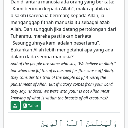
Dan di antara manusia ada orang yang berkata:
"Kami beriman kepada Allah", maka apabila ia
disakiti (karena ia beriman) kepada Allah, ia
menganggap fitnah manusia itu sebagai azab
Allah. Dan sungguh jika datang pertolongan dari
Tuhanmu, mereka pasti akan berkata:
"Sesungguhnya kami adalah besertamu".
Bukankah Allah lebih mengetahui apa yang ada
dalam dada semua manusia?
And of the people are some who say, "We believe in Allah,"
but when one [of them] is harmed for [the cause of] Allah,
they consider the trial of the people as [if it were] the
punishment of Allah. But if victory comes from your Lord,
they say, "Indeed, We were with you." Is not Allah most
knowing of what is within the breasts of all creatures?
Tafsir
وَلَيَعْلَمَنَّ ٱللَّهُ ٱلَّذِينَ