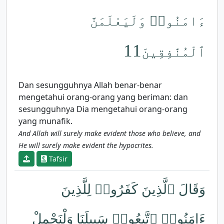
ءَامَنُوا۟ وَلَيَعْلَمَنَّ
11
ٱلْمُنَٰفِقِينَ
Dan sesungguhnya Allah benar-benar
mengetahui orang-orang yang beriman: dan
sesungguhnya Dia mengetahui orang-orang
yang munafik.
And Allah will surely make evident those who believe, and
He will surely make evident the hypocrites.
Tafsir
وَقَالَ ٱلَّذِينَ كَفَرُوا۟ لِلَّذِينَ
ءَامَنُوا۟ ٱتَّبِعُوا۟ سَبِيلَنَا وَلْنَحْمِلْ