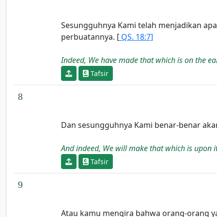
Sesungguhnya Kami telah menjadikan apa 
perbuatannya. [
QS. 18:7]
Indeed, We have made that which is on the ear
Tafsir
8
Dan sesungguhnya Kami benar-benar akan m
And indeed, We will make that which is upon it
Tafsir
9
Atau kamu mengira bahwa orang-orang ya