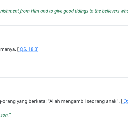
punishment from Him and to give good tidings to the believers wh
amanya. [
QS. 18:3]
rang yang berkata: "Allah mengambil seorang anak". [
QS
 son."