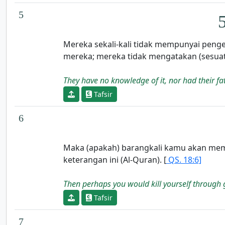
5
Mereka sekali-kali tidak mempunyai penge
mereka; mereka tidak mengatakan (sesuatu
They have no knowledge of it, nor had their fa
Tafsir
6
Maka (apakah) barangkali kamu akan memb
keterangan ini (Al-Quran). [
QS. 18:6]
Then perhaps you would kill yourself through 
Tafsir
7