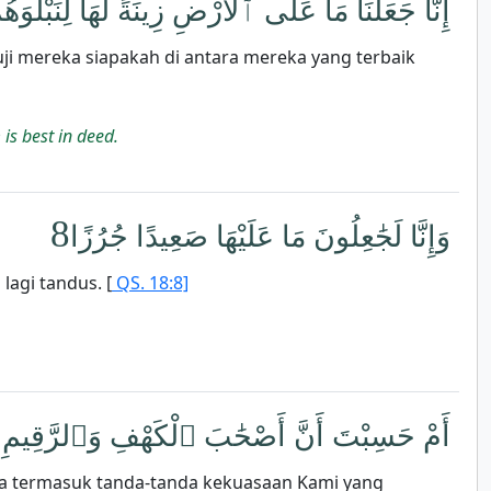
إِنَّا جَعَلْنَا مَا عَلَى ٱلْأَرْضِ زِينَةً لَّهَا لِنَبْلُوَه
i mereka siapakah di antara mereka yang terbaik
is best in deed.
8
وَإِنَّا لَجَٰعِلُونَ مَا عَلَيْهَا صَعِيدًا جُرُزًا
agi tandus. [
QS. 18:8]
أَمْ حَسِبْتَ أَنَّ أَصْحَٰبَ ٱلْكَهْفِ وَٱلرَّقِيمِ كَ
a termasuk tanda-tanda kekuasaan Kami yang