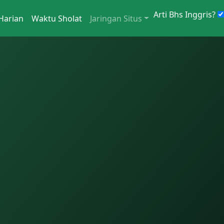
Arti Bhs Inggris?
Harian
Waktu Sholat
Jaringan Situs