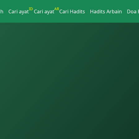
ID
AR
ah
Cari ayat
Cari ayat
Cari Hadits
Hadits Arbain
Doa 