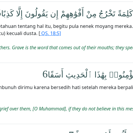
5
َلِمَةً تَخْرُجُ مِنْ أَفْوَٰهِهِمْ إِن يَقُولُونَ إِلَّا كَذِبًا
tahuan tentang hal itu, begitu pula nenek moyang mereka.
) kecuali dusta. [
QS. 18:5]
thers. Grave is the word that comes out of their mouths; they spea
6
ْ يُؤْمِنُوا۟ بِهَٰذَا ٱلْحَدِيثِ أَسَفًا
unuh dirimu karena bersedih hati setelah mereka berpali
grief over them, [O Muhammad], if they do not believe in this me