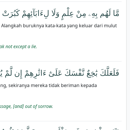
مَّا لَهُم بِهِۦ مِنْ عِلْمٍ وَلَا لِءَابَآئِهِمْ كَبُرَتْ ك
 Alangkah buruknya kata-kata yang keluar dari mulut
k not except a lie.
فَلَعَلَّكَ بَٰخِعٌ نَّفْسَكَ عَلَىٰٓ ءَاثَٰرِهِمْ إِن لَّم
ng, sekiranya mereka tidak beriman kepada
ssage, [and] out of sorrow.