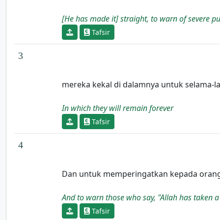
[He has made it] straight, to warn of severe 
Tafsir
3
mereka kekal di dalamnya untuk selama-l
In which they will remain forever
Tafsir
4
Dan untuk memperingatkan kepada orang-o
And to warn those who say, "Allah has taken a
Tafsir