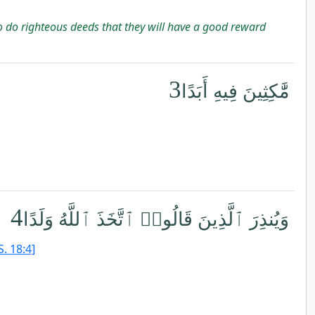
o do righteous deeds that they will have a good reward
3
مَّٰكِثِينَ فِيهِ أَبَدًا
4
وَيُنذِرَ ٱلَّذِينَ قَالُوا۟ ٱتَّخَذَ ٱللَّهُ وَلَدًا
. 18:4]