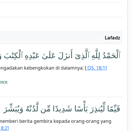
Lafadz
ٱلْحَمْدُ لِلَّهِ ٱلَّذِىٓ أَنزَلَ عَلَىٰ عَبْدِهِ ٱلْكِتَٰبَ 
mengadakan kebengkokan di dalamnya; [
QS. 18:1]
ance.
قَيِّمًا لِّيُنذِرَ بَأْسًا شَدِيدًا مِّن لَّدُنْهُ وَيُبَشِّ
n memberi berita gembira kepada orang-orang yang
8:2]