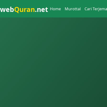
web
Quran
.net
Home
Murottal
Cari Terjem