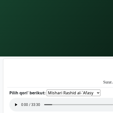
Surat 
Pilih qori' berikut: