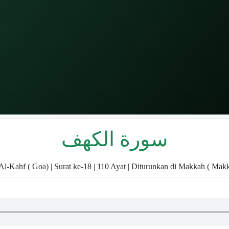
سورة الكهف
Al-Kahf ( Goa) | Surat ke-18 | 110 Ayat | Diturunkan di Makkah ( Mak