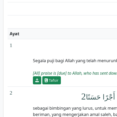
Ayat
1
Segala puji bagi Allah yang telah menuru
[All] praise is [due] to Allah, who has sent 
Tafsir
2
2
ْ أَجْرًا حَسَنًا
sebagai bimbingan yang lurus, untuk memp
beriman, yang mengerjakan amal saleh, 