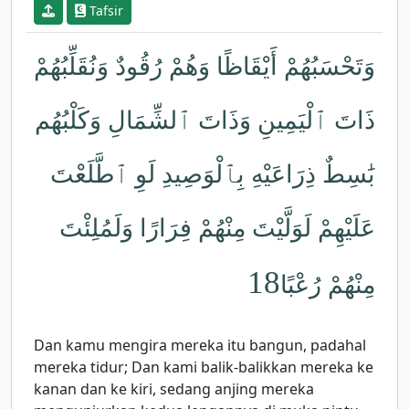
Tafsir
وَتَحْسَبُهُمْ أَيْقَاظًا وَهُمْ رُقُودٌ وَنُقَلِّبُهُمْ
ذَاتَ ٱلْيَمِينِ وَذَاتَ ٱلشِّمَالِ وَكَلْبُهُم
بَٰسِطٌ ذِرَاعَيْهِ بِٱلْوَصِيدِ لَوِ ٱطَّلَعْتَ
عَلَيْهِمْ لَوَلَّيْتَ مِنْهُمْ فِرَارًا وَلَمُلِئْتَ
18
مِنْهُمْ رُعْبًا
Dan kamu mengira mereka itu bangun, padahal
mereka tidur; Dan kami balik-balikkan mereka ke
kanan dan ke kiri, sedang anjing mereka