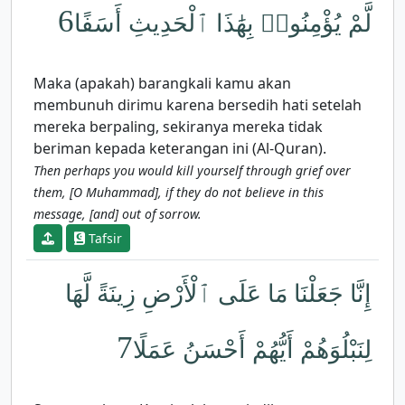
6
لَّمْ يُؤْمِنُوا۟ بِهَٰذَا ٱلْحَدِيثِ أَسَفًا
Maka (apakah) barangkali kamu akan
membunuh dirimu karena bersedih hati setelah
mereka berpaling, sekiranya mereka tidak
beriman kepada keterangan ini (Al-Quran).
Then perhaps you would kill yourself through grief over
them, [O Muhammad], if they do not believe in this
message, [and] out of sorrow.
Tafsir
إِنَّا جَعَلْنَا مَا عَلَى ٱلْأَرْضِ زِينَةً لَّهَا
7
لِنَبْلُوَهُمْ أَيُّهُمْ أَحْسَنُ عَمَلًا