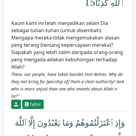
15
ٱللَّهِ كَذِبًا
Kaum kami ini telah menjadikan selain Dia
sebagai tuhan-tuhan (untuk disembah).
Mengapa mereka tidak mengemukakan alasan
yang terang (tentang kepercayaan mereka)?
Siapakah yang lebih zalim daripada orang-orang
yang mengada-adakan kebohongan terhadap
Allah?
These, our people, have taken besides Him deities. Why do
they not bring for [worship of] them a clear authority? And
who is more unjust than one who invents about Allah a
lie?"
Tafsir
وَإِذِ ٱعْتَزَلْتُمُوهُمْ وَمَا يَعْبُدُونَ إِلَّا ٱللَّهَ