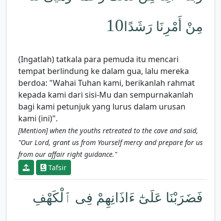
10
مِنْ أَمْرِنَا رَشَدًا
(Ingatlah) tatkala para pemuda itu mencari
tempat berlindung ke dalam gua, lalu mereka
berdoa: "Wahai Tuhan kami, berikanlah rahmat
kepada kami dari sisi-Mu dan sempurnakanlah
bagi kami petunjuk yang lurus dalam urusan
kami (ini)".
[Mention] when the youths retreated to the cave and said,
"Our Lord, grant us from Yourself mercy and prepare for us
from our affair right guidance."
Tafsir
فَضَرَبْنَا عَلَىٰٓ ءَاذَانِهِمْ فِى ٱلْكَهْفِ