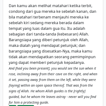
Dan kamu akan melihat matahari ketika terbit,
condong dari gua mereka ke sebelah kanan, dan
bila matahari terbenam menjauhi mereka ke
sebelah kiri sedang mereka berada dalam
tempat yang luas dalam gua itu. Itu adalah
sebagian dari tanda-tanda (kebesaran) Allah.
Barangsiapa yang diberi petunjuk oleh Allah,
maka dialah yang mendapat petunjuk; dan
barangsiapa yang disesatkan-Nya, maka kamu
tidak akan mendapatkan seorang pemimpinpun
yang dapat memberi petunjuk kepadanya.
And [had you been present], you would see the sun when it
rose, inclining away from their cave on the right, and when
it set, passing away from them on the left, while they were
[laying] within an open space thereof. That was from the
signs of Allah. He whom Allah guides is the [rightly]
guided, but he whom He leaves astray - never will you find
for him a protecting guide.