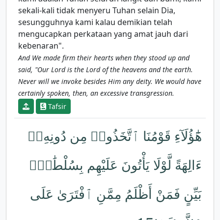
sekali-kali tidak menyeru Tuhan selain Dia,
sesungguhnya kami kalau demikian telah
mengucapkan perkataan yang amat jauh dari
kebenaran".
And We made firm their hearts when they stood up and
said, "Our Lord is the Lord of the heavens and the earth.
Never will we invoke besides Him any deity. We would have
certainly spoken, then, an excessive transgression.
Tafsir
هَٰٓؤُلَآءِ قَوْمُنَا ٱتَّخَذُوا۟ مِن دُونِهِۦٓ
ءَالِهَةً لَّوْلَا يَأْتُونَ عَلَيْهِم بِسُلْطَٰنٍۭ
بَيِّنٍ فَمَنْ أَظْلَمُ مِمَّنِ ٱفْتَرَىٰ عَلَى