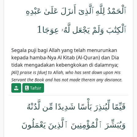
ٱلْحَمْدُ لِلَّهِ ٱلَّذِىٓ أَنزَلَ عَلَىٰ عَبْدِهِ
1
ٱلْكِتَٰبَ وَلَمْ يَجْعَل لَّهُۥ عِوَجَا
Segala puji bagi Allah yang telah menurunkan
kepada hamba-Nya Al Kitab (Al-Quran) dan Dia
tidak mengadakan kebengkokan di dalamnya;
[All] praise is [due] to Allah, who has sent down upon His
Servant the Book and has not made therein any deviance.
Tafsir
قَيِّمًا لِّيُنذِرَ بَأْسًا شَدِيدًا مِّن لَّدُنْهُ
وَيُبَشِّرَ ٱلْمُؤْمِنِينَ ٱلَّذِينَ يَعْمَلُونَ