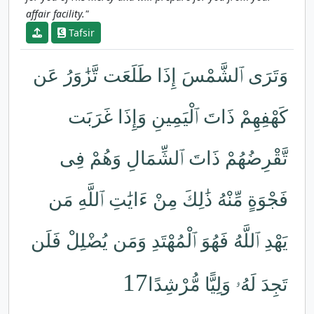
affair facility."
Tafsir
وَتَرَى ٱلشَّمْسَ إِذَا طَلَعَت تَّزَٰوَرُ عَن
كَهْفِهِمْ ذَاتَ ٱلْيَمِينِ وَإِذَا غَرَبَت
تَّقْرِضُهُمْ ذَاتَ ٱلشِّمَالِ وَهُمْ فِى
فَجْوَةٍ مِّنْهُ ذَٰلِكَ مِنْ ءَايَٰتِ ٱللَّهِ مَن
يَهْدِ ٱللَّهُ فَهُوَ ٱلْمُهْتَدِ وَمَن يُضْلِلْ فَلَن
17
تَجِدَ لَهُۥ وَلِيًّا مُّرْشِدًا