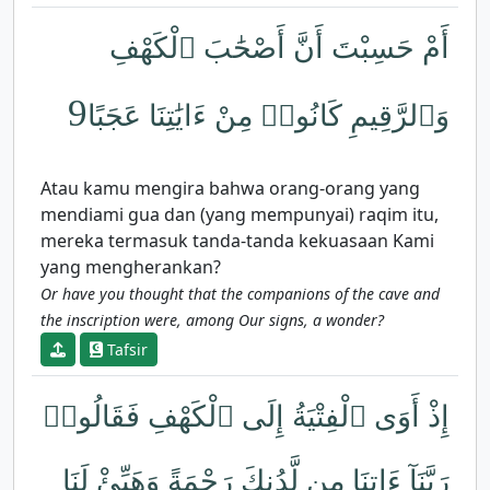
أَمْ حَسِبْتَ أَنَّ أَصْحَٰبَ ٱلْكَهْفِ
9
وَٱلرَّقِيمِ كَانُوا۟ مِنْ ءَايَٰتِنَا عَجَبًا
Atau kamu mengira bahwa orang-orang yang
mendiami gua dan (yang mempunyai) raqim itu,
mereka termasuk tanda-tanda kekuasaan Kami
yang mengherankan?
Or have you thought that the companions of the cave and
the inscription were, among Our signs, a wonder?
Tafsir
إِذْ أَوَى ٱلْفِتْيَةُ إِلَى ٱلْكَهْفِ فَقَالُوا۟
رَبَّنَآ ءَاتِنَا مِن لَّدُنكَ رَحْمَةً وَهَيِّئْ لَنَا