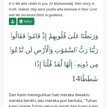
It is We who relate to you, [O Muhammad], their story in
truth. Indeed, they were youths who believed in their Lord,
and We increased them in guidance.
Tafsir
وَرَبَطْنَا عَلَىٰ قُلُوبِهِمْ إِذْ قَامُوا۟ فَقَالُوا۟
رَبُّنَا رَبُّ ٱلسَّمَٰوَٰتِ وَٱلْأَرْضِ لَن نَّدْعُوَا۟
مِن دُونِهِۦٓ إِلَٰهًا لَّقَدْ قُلْنَآ إِذًا
14
شَطَطًا
Dan Kami meneguhkan hati mereka diwaktu
mereka berdiri, lalu mereka pun berkata, "Tuhan
kami adalah Tuhan seluruh langit dan bumi; kami