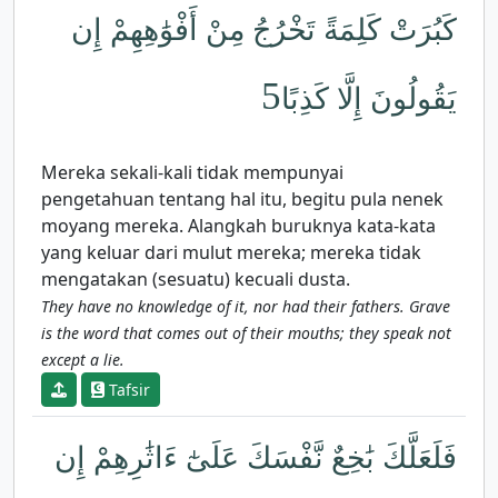
كَبُرَتْ كَلِمَةً تَخْرُجُ مِنْ أَفْوَٰهِهِمْ إِن
5
يَقُولُونَ إِلَّا كَذِبًا
Mereka sekali-kali tidak mempunyai
pengetahuan tentang hal itu, begitu pula nenek
moyang mereka. Alangkah buruknya kata-kata
yang keluar dari mulut mereka; mereka tidak
mengatakan (sesuatu) kecuali dusta.
They have no knowledge of it, nor had their fathers. Grave
is the word that comes out of their mouths; they speak not
except a lie.
Tafsir
فَلَعَلَّكَ بَٰخِعٌ نَّفْسَكَ عَلَىٰٓ ءَاثَٰرِهِمْ إِن