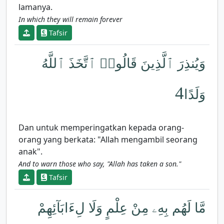
lamanya.
In which they will remain forever
Tafsir
وَيُنذِرَ ٱلَّذِينَ قَالُوا۟ ٱتَّخَذَ ٱللَّهُ
4
وَلَدًا
Dan untuk memperingatkan kepada orang-
orang yang berkata: "Allah mengambil seorang
anak".
And to warn those who say, "Allah has taken a son."
Tafsir
مَّا لَهُم بِهِۦ مِنْ عِلْمٍ وَلَا لِءَابَآئِهِمْ