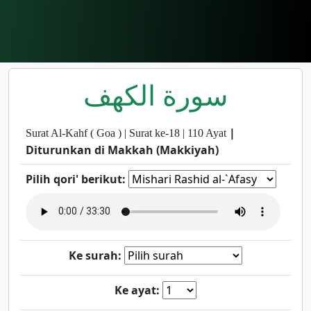
سورة الكهف
|
Surat Al-Kahf ( Goa ) | Surat ke-18 | 110 Ayat
Diturunkan di Makkah (Makkiyah)
Pilih qori' berikut:
Ke surah:
Ke ayat: