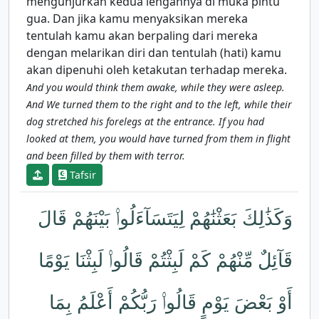
mengunjurkan kedua lengannya di muka pintu
gua. Dan jika kamu menyaksikan mereka
tentulah kamu akan berpaling dari mereka
dengan melarikan diri dan tentulah (hati) kamu
akan dipenuhi oleh ketakutan terhadap mereka.
And you would think them awake, while they were asleep.
And We turned them to the right and to the left, while their
dog stretched his forelegs at the entrance. If you had
looked at them, you would have turned from them in flight
and been filled by them with terror.
Tafsir
وَكَذَٰلِكَ بَعَثْنَٰهُمْ لِيَتَسَآءَلُوا۟ بَيْنَهُمْ قَالَ
قَآئِلٌ مِّنْهُمْ كَمْ لَبِثْتُمْ قَالُوا۟ لَبِثْنَا يَوْمًا
أَوْ بَعْضَ يَوْمٍ قَالُوا۟ رَبُّكُمْ أَعْلَمُ بِمَا