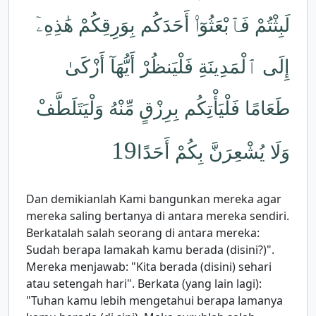
لَبِثْتُمْ فَٱبْعَثُوٓا۟ أَحَدَكُم بِوَرِقِكُمْ هَٰذِهِۦٓ
إِلَى ٱلْمَدِينَةِ فَلْيَنظُرْ أَيُّهَآ أَزْكَىٰ
طَعَامًا فَلْيَأْتِكُم بِرِزْقٍ مِّنْهُ وَلْيَتَلَطَّفْ
19
وَلَا يُشْعِرَنَّ بِكُمْ أَحَدًا
Dan demikianlah Kami bangunkan mereka agar
mereka saling bertanya di antara mereka sendiri.
Berkatalah salah seorang di antara mereka:
Sudah berapa lamakah kamu berada (disini?)".
Mereka menjawab: "Kita berada (disini) sehari
atau setengah hari". Berkata (yang lain lagi):
"Tuhan kamu lebih mengetahui berapa lamanya