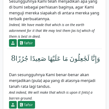
Sesungguhnya Kami telah menjadikan apa yang
di bumi sebagai perhiasan baginya, agar Kami
menguji mereka siapakah di antara mereka yang
terbaik perbuatannya.
Indeed, We have made that which is on the earth
adornment for it that We may test them [as to] which of
them is best in deed.
Tafsir
8
وَإِنَّا لَجَٰعِلُونَ مَا عَلَيْهَا صَعِيدًا جُرُزًا
Dan sesungguhnya Kami benar-benar akan
menjadikan (pula) apa yang di atasnya menjadi
tanah rata lagi tandus.
And indeed, We will make that which is upon it [into] a
barren ground.
Tafsir